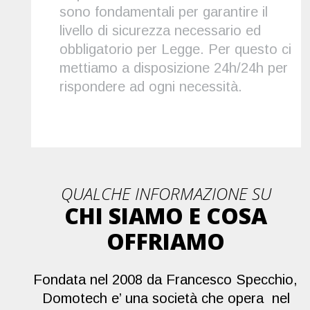
sono fondamentali per garantire il 
livello di sicurezza necessario ed 
obbligatorio per Legge. Per questo ci 
mettiamo a disposizione 24h/24h per 
rispondere ad ogni necessità.
QUALCHE INFORMAZIONE SU 
CHI SIAMO E COSA 
OFFRIAMO
Fondata nel 2008 da Francesco Specchio, 
Domotech e’ una società che opera  nel 