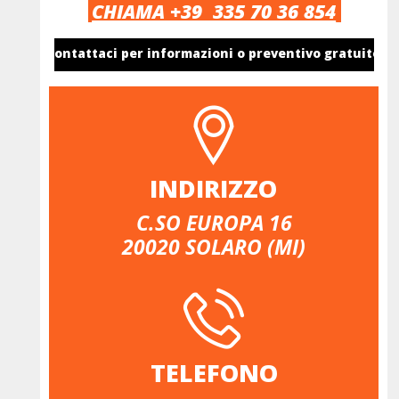
CHIAMA +39  335 70 36 854
Contattaci per informazioni o preventivo gratuito
INDIRIZZO
C.SO EUROPA 16
20020 SOLARO (MI)
TELEFONO